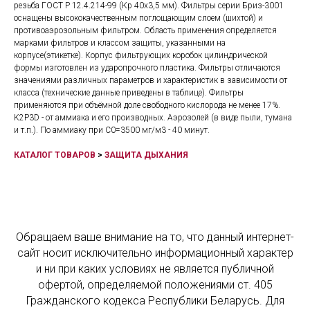
резьба ГОСТ Р 12.4.214-99 (Кр 40х3,5 мм). Фильтры серии Бриз-3001
оснащены высококачественным поглощающим слоем (шихтой) и
противоаэрозольным фильтром. Область применения определяется
марками фильтров и классом защиты, указанными на
корпусе(этикетке). Корпус фильтрующих коробок цилиндрической
формы изготовлен из ударопрочного пластика. Фильтры отличаются
значениями различных параметров и характеристик в зависимости от
класса (технические данные приведены в таблице). Фильтры
применяются при объёмной доле свободного кислорода не менее 17%.
K2P3D - от аммиака и его производных. Аэрозолей (в виде пыли, тумана
и т.п.). По аммиаку при С0=3500 мг/м3 - 40 минут.
КАТАЛОГ ТОВАРОВ
>
ЗАЩИТА ДЫХАНИЯ
Обращаем ваше внимание на то, что данный интернет-
сайт носит исключительно информационный характер
и ни при каких условиях не является публичной
офертой, определяемой положениями ст. 405
Гражданского кодекса Республики Беларусь. Для