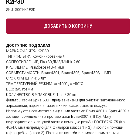
K2P3D
SKU:
3001-K2P3D
ДОБАВИТЬ В КОРЗИНУ
ДОСТУПНО ПОД ЗАКАЗ
МАРКА ФИЛЬТРА: K2P3D
ТИП ФИЛЬТРА: Комбинированный
СОПРОТИВЛЕНИЕ, ПА (30 ДМ3/МИН): 260
КРЕПЛЕНИЕ: Резьбовое (40х4 мм)
СОВМЕСТИМОСТЬ: Бриз-4301, Бриз-4302, Бриз-4303, ШМП
СРОК ХРАНЕНИЯ: 5 лет
ТЕМПЕРАТУРНЫЙ РЕЖИМ: от -40°C до +50°C
ВЕС: 395 грамм
КОЛИЧЕСТВО В УПАКОВКЕ: 1 шт / 30 шт
Фильтры серии Бриз-3001 предназначены для очистки загрязнённого
аэрозолями, парами и газами химических веществ воздуха.
Используются совместно с лицевыми частями Бриз-4301 и Бриз-4302 в
составе промышленных противогазов Бриз-3301 (ППФ). Могут
подсоединяться к лицевой части с помощью резьбы ГОСТ 8762-75 (Кр
40х4,0 мм) напрямую (для фильтров класса 1 и 2), либо при помощи
гофротрубки. (класс 3). По заявке потребителя может применяться