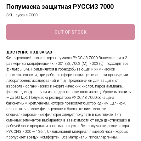
Полумаска защитная РУССИЗ 7000
SKU:
руссиз 7000
OUT OF STOCK
ДОСТУПНО ПОД ЗАКАЗ
Фильтрующий респиратор-полумаска РУССИЗ 7000.Выпускается в 3
размерных модификациях: 7001 (S), 7002 (М), 7003 (L). Подходят все
фильтры 3М. Применяется в горнодобывающей и химической
промышленности, при работе в сфере фармацевтики, при проведении
лабораторных исследований и т. д. Предназначен для защиты от
аэрозолей органических и неорганических кислот, паров аммиака,
формальдегидов, пыли и твердых взвешенных частиц. Уровень защиты
— до 50ПДК. Полумаска респиратора РУССИЗ 7000 оснащена
байонетным креплением, которое позволяет быстро, одним щелчком,
выполнять замену фильтрующего блока: легкие сменные
специализированные фильтры следует покупать в комплекте. Тип
сменных элементов выбирается в зависимости от вида действующих в
рабочей зоне вредных и опасных веществ. Вес полумаски респиратора
РУССИЗ 7000 — 136 г. Силиконовый материал лицевой части хорошо
пропускает воздух, комфортен. Все материалы гипоаллергенны,