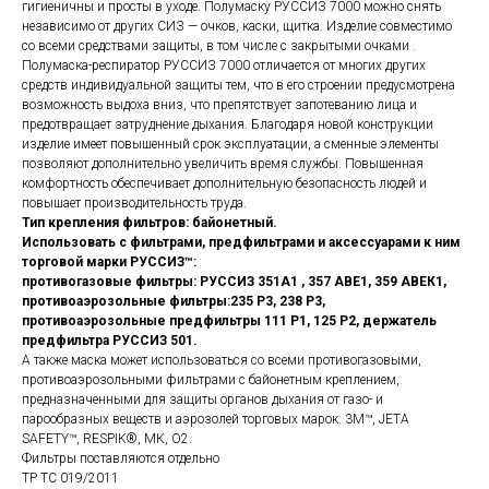
гигиеничны и просты в уходе. Полумаску РУССИЗ 7000 можно снять
независимо от других СИЗ — очков, каски, щитка. Изделие совместимо
со всеми средствами защиты, в том числе с закрытыми очками .
Полумаска-респиратор РУССИЗ 7000 отличается от многих других
средств индивидуальной защиты тем, что в его строении предусмотрена
возможность выдоха вниз, что препятствует запотеванию лица и
предотвращает затруднение дыхания. Благодаря новой конструкции
изделие имеет повышенный срок эксплуатации, а сменные элементы
позволяют дополнительно увеличить время службы. Повышенная
комфортность обеспечивает дополнительную безопасность людей и
повышает производительность труда.
Тип крепления фильтров: байонетный.
Использовать с фильтрами, предфильтрами и аксессуарами к ним
торговой марки РУССИЗ™:
противогазовые фильтры: РУССИЗ 351А1 , 357 АВЕ1, 359 АВЕК1,
противоаэрозольные фильтры:235 Р3, 238 Р3,
противоаэрозольные предфильтры 111 Р1, 125 Р2, держатель
предфильтра РУССИЗ 501.
А также маска может использоваться со всеми противогазовыми,
противоаэрозольными фильтрами с байонетным креплением,
предназначенными для защиты органов дыхания от газо- и
парообразных веществ и аэрозолей торговых марок: 3М™, JETA
SAFETY™, RESPIK®, МК, О2.
Фильтры поставляются отдельно
ТР ТС 019/2011