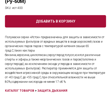
(Ру-60М)
SKU:
ист 400
ДОБАВИТЬ В КОРЗИНУ
Полумаски серии «Исток» предназначены для защиты в зависимости от
используемых фильтров от вредных веществ в виде аэрозолей,газов и
органических паров паров с температурой кипения свыше 65
град.С,таких как:пары
бензина,керосина,циклогексан,сероуглерод,толуол,ксилол,различные
спирты и эфиры,а также неорганических газов и паров(галогена и
сероуглерода),за исключением оксида углерода в зависимости от
используемых фильтров). Респиратор применяется для защиты от
воздействия агрессивной среды в окружающем воздухе при температуре
от -40 град.С до +55 град.С,при относительной влажности не выше
80%,содержании кислорода не менее 17 об.%.
КАТАЛОГ ТОВАРОВ
>
ЗАЩИТА ДЫХАНИЯ