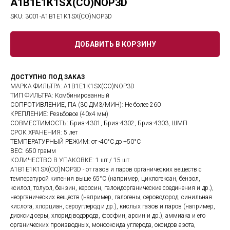
A1В1Е1К1SX(CO)NOP3D
SKU:
3001-A1В1Е1К1SX(CO)NOP3D
ДОБАВИТЬ В КОРЗИНУ
ДОСТУПНО ПОД ЗАКАЗ
МАРКА ФИЛЬТРА: A1В1Е1К1SX(CO)NOP3D
ТИП ФИЛЬТРА: Комбинированный
СОПРОТИВЛЕНИЕ, ПА (30 ДМ3/МИН): Не более 260
КРЕПЛЕНИЕ: Резьбовое (40х4 мм)
СОВМЕСТИМОСТЬ: Бриз-4301, Бриз-4302, Бриз-4303, ШМП
СРОК ХРАНЕНИЯ: 5 лет
ТЕМПЕРАТУРНЫЙ РЕЖИМ: от -40°C до +50°C
ВЕС: 650 грамм
КОЛИЧЕСТВО В УПАКОВКЕ: 1 шт / 15 шт
A1В1Е1К1SX(CO)NOP3D - от газов и паров органических веществ с
температурой кипения выше 65°С (например, циклогексан, бензол,
ксилол, толуол, бензин, керосин, галоидорганические соединения и др.),
неорганических веществ (например, галогены, сероводород, синильная
кислота, хлорциан, сероуглерод и др.), кислых газов и паров (например,
диоксид серы, хлорид водорода, фосфин, арсин и др.), аммиака и его
органических производных, монооксида углерода, оксидов азота,