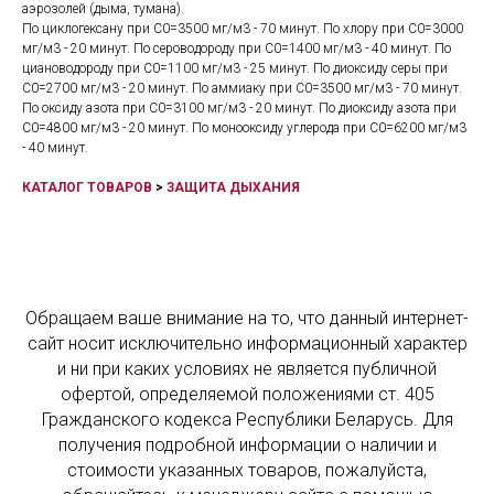
аэрозолей (дыма, тумана).
По циклогексану при С0=3500 мг/м3 - 70 минут. По хлору при С0=3000
мг/м3 - 20 минут. По сероводороду при С0=1400 мг/м3 - 40 минут. По
циановодороду при С0=1100 мг/м3 - 25 минут. По диоксиду серы при
С0=2700 мг/м3 - 20 минут. По аммиаку при С0=3500 мг/м3 - 70 минут.
По оксиду азота при С0=3100 мг/м3 - 20 минут. По диоксиду азота при
С0=4800 мг/м3 - 20 минут. По монооксиду углерода при С0=6200 мг/м3
- 40 минут.
КАТАЛОГ ТОВАРОВ
>
ЗАЩИТА ДЫХАНИЯ
Обращаем ваше внимание на то, что данный интернет-
сайт носит исключительно информационный характер
и ни при каких условиях не является публичной
офертой, определяемой положениями ст. 405
Гражданского кодекса Республики Беларусь. Для
получения подробной информации о наличии и
стоимости указанных товаров, пожалуйста,