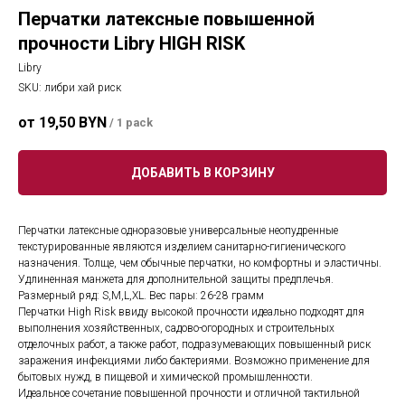
Перчатки латексные повышенной
прочности Libry HIGH RISK
Libry
SKU:
либри хай риск
19,50
BYN
/
1 pack
ДОБАВИТЬ В КОРЗИНУ
Перчатки латексные одноразовые универсальные неопудренные
текстурированные являются изделием санитарно-гигиенического
назначения. Толще, чем обычные перчатки, но комфортны и эластичны.
Удлиненная манжета для дополнительной защиты предплечья.
Размерный ряд: S,M,L,XL. Вес пары: 26-28 грамм
Перчатки High Risk ввиду высокой прочности идеально подходят для
выполнения хозяйственных, садово-огородных и строительных
отделочных работ, а также работ, подразумевающих повышенный риск
заражения инфекциями либо бактериями. Возможно применение для
бытовых нужд, в пищевой и химической промышленности.
Идеальное сочетание повышенной прочности и отличной тактильной