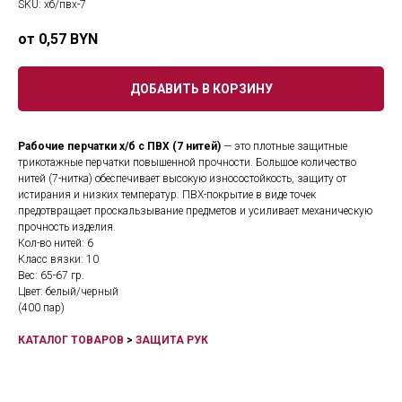
SKU:
хб/пвх-7
0,57
BYN
ДОБАВИТЬ В КОРЗИНУ
Рабочие перчатки х/б с ПВХ (7 нитей)
— это плотные защитные
трикотажные перчатки повышенной прочности. Большое количество
нитей (7-нитка) обеспечивает высокую износостойкость, защиту от
истирания и низких температур. ПВХ-покрытие в виде точек
предотвращает проскальзывание предметов и усиливает механическую
прочность изделия.
Кол-во нитей: 6
Класс вязки: 10
Вес: 65-67 гр.
Цвет: белый/черный
(400 пар)
КАТАЛОГ ТОВАРОВ
>
ЗАЩИТА РУК