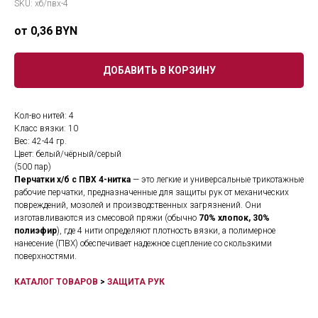
SKU:
хб/пвх-4
0,36
BYN
ДОБАВИТЬ В КОРЗИНУ
Кол-во нитей: 4
Класс вязки: 10
Вес: 42-44 гр.
Цвет: белый/чёрный/серый
(500 пар)
Перчатки х/б с ПВХ 4-нитка
— это легкие и универсальные трикотажные
рабочие перчатки, предназначенные для защиты рук от механических
повреждений, мозолей и производственных загрязнений. Они
изготавливаются из смесовой пряжи (обычно
70% хлопок, 30%
полиэфир
), где 4 нити определяют плотность вязки, а полимерное
нанесение (ПВХ) обеспечивает надежное сцепление со скользкими
поверхностями.
КАТАЛОГ ТОВАРОВ
>
ЗАЩИТА РУК