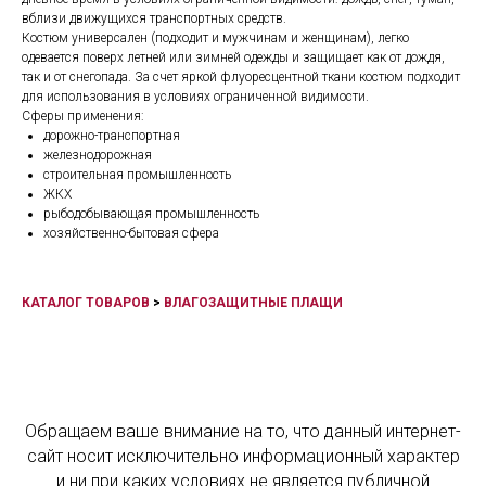
вблизи движущихся транспортных средств.
Костюм универсален (подходит и мужчинам и женщинам), легко
одевается поверх летней или зимней одежды и защищает как от дождя,
так и от снегопада. За счет яркой флуоресцентной ткани костюм подходит
для использования в условиях ограниченной видимости.
Сферы применения:
дорожно-транспортная
железнодорожная
строительная промышленность
ЖКХ
рыбодобывающая промышленность
хозяйственно-бытовая сфера
КАТАЛОГ ТОВАРОВ
>
ВЛАГОЗАЩИТНЫЕ ПЛАЩИ
Обращаем ваше внимание на то, что данный интернет-
сайт носит исключительно информационный характер
и ни при каких условиях не является публичной