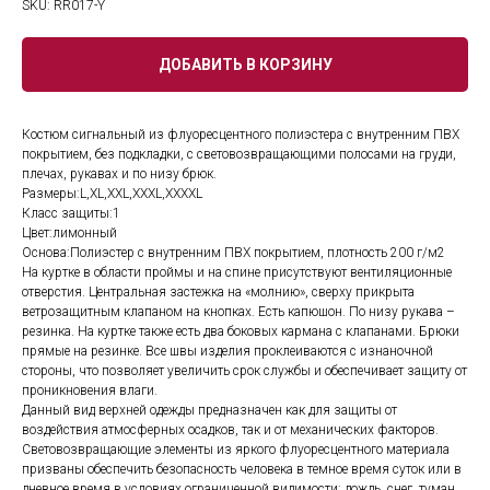
SKU:
RR017-Y
ДОБАВИТЬ В КОРЗИНУ
Костюм сигнальный из флуоресцентного полиэстера с внутренним ПВХ
покрытием, без подкладки, с световозвращающими полосами на груди,
плечах, рукавах и по низу брюк.
Размеры:L,XL,XXL,XXXL,XXXXL
Класс защиты:1
Цвет:лимонный
Основа:Полиэстер с внутренним ПВХ покрытием, плотность 200 г/м2
На куртке в области проймы и на спине присутствуют вентиляционные
отверстия. Центральная застежка на «молнию», сверху прикрыта
ветрозащитным клапаном на кнопках. Есть капюшон. По низу рукава –
резинка. На куртке также есть два боковых кармана с клапанами. Брюки
прямые на резинке. Все швы изделия проклеиваются с изнаночной
стороны, что позволяет увеличить срок службы и обеспечивает защиту от
проникновения влаги.
Данный вид верхней одежды предназначен как для защиты от
воздействия атмосферных осадков, так и от механических факторов.
Световозвращающие элементы из яркого флуоресцентного материала
призваны обеспечить безопасность человека в темное время суток или в
дневное время в условиях ограниченной видимости: дождь, снег, туман,