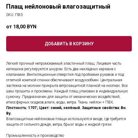
Плащ нейлоновый влагозащитный
SKU:
ПВЗ
18,00
BYN
ДОБАВИТЬ В КОРЗИНУ
Легкий прочный непромокаемый эластичный плащ. Лицевая часть
капюшона регулируются шнуром. Есть два накладных кармана с
клапанами. Вентиляционные отверстия под проймами рукавов и под
отлетной кокеткой спинки обеспечивают воздухообмен. Центральная
застежка на молнии прикрыта ветрозащитной планкой на кнопках. Все
швы прошиты и проклеены. Каждый плащ упакован в индивидуальную
сумочку. Предназначен для защиты от механических воздействий,
атмосферных осадков,влаги, воды, ветра.
Ткань: нейлон + ПВХ;
Плотность: 170Т; Цвет: синий, зелёный. Защитные свойства: Вн.
Ву.
Влагозащитные нейлоновые плащи используются везде, где требуется
защита от сильного дождя, ветра, брызг воды и жидкой грязи.
Промышленность и производство