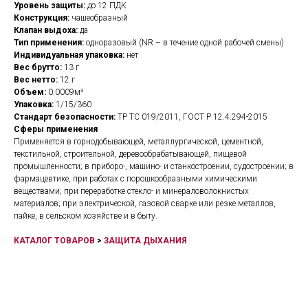
Уровень защиты:
до 12 ПДК
Конструкция:
чашеобразный
Клапан выдоха:
да
Тип применения:
одноразовый (NR – в течение одной рабочей смены)
Индивидуальная упаковка:
нет
Вес брутто:
13 г
Вес нетто:
12 г
Объем:
0.0009м³
Упаковка:
1/15/360
Стандарт безопасности:
ТР ТС 019/2011, ГОСТ Р 12.4.294-2015
Сферы применения
Применяется в горнодобывающей, металлургической, цементной,
текстильной, строительной, деревообрабатывающей, пищевой
промышленности; в приборо-, машино- и станкостроении, судостроении; в
фармацевтике, при работах с порошкообразными химическими
веществами; при переработке стекло- и минераловолокнистых
материалов; при электрической, газовой сварке или резке металлов,
пайке, в сельском хозяйстве и в быту.
КАТАЛОГ ТОВАРОВ
>
ЗАЩИТА ДЫХАНИЯ