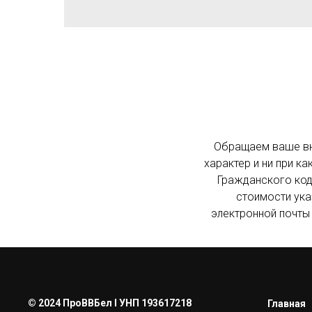
Обращаем ваше вни
характер и ни при к
Гражданского код
стоимости ука
электронной почты 
© 2024 ПроВВБел l УНП 193617218
Главная