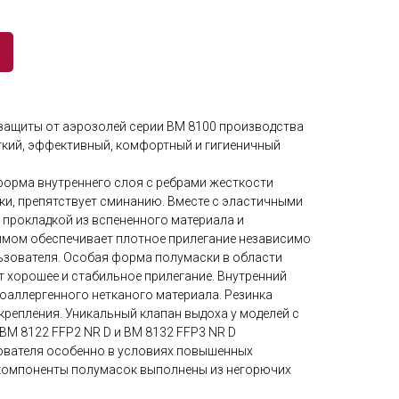
защиты от аэрозолей серии ВМ 8100 производства
гкий, эффективный, комфортный и гигиеничный
орма внутреннего слоя с ребрами жесткости
ки, препятствует сминанию. Вместе с эластичными
 прокладкой из вспененного материала и
мом обеспечивает плотное прилегание независимо
ьзователя. Особая форма полумаски в области
т хорошее и стабильное прилегание. Внутренний
оаллергенного нетканого материала. Резинка
крепления. Уникальный клапан выдоха у моделей с
 ВМ 8122 FFP2 NR D и ВМ 8132 FFP3 NR D
ователя особенно в условиях повышенных
 компоненты полумасок выполнены из негорючих