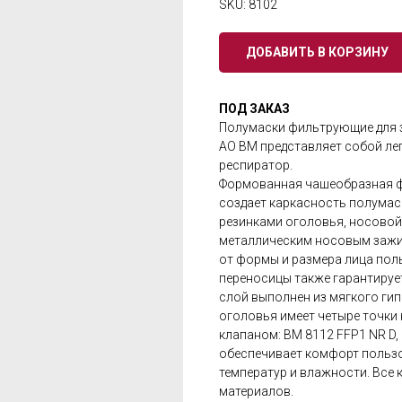
SKU:
8102
ДОБАВИТЬ В КОРЗИНУ
ПОД ЗАКАЗ
Полумаски фильтрующие для 
АО ВМ представляет собой ле
респиратор.
Формованная чашеобразная ф
создает каркасность полумас
резинками оголовья, носовой
металлическим носовым зажи
от формы и размера лица пол
переносицы также гарантируе
слой выполнен из мягкого гип
оголовья имеет четыре точки 
клапаном: ВМ 8112 FFP1 NR D,
обеспечивает комфорт польз
температур и влажности. Все
материалов.