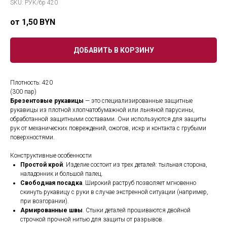
SKU:
РУК/бр 420
1,50
BYN
ДОБАВИТЬ В КОРЗИНУ
Плотность: 420
(300 пар)
Брезентовые рукавицы
— это специализированные защитные
рукавицы из плотной хлопчатобумажной или льняной парусины,
обработанной защитными составами. Они используются для защиты
рук от механических повреждений, ожогов, искр и контакта с грубыми
поверхностями.
Конструктивные особенности
Простой крой
. Изделие состоит из трех деталей: тыльная сторона,
наладонник и большой палец.
Свободная посадка
. Широкий раструб позволяет мгновенно
скинуть рукавицу с руки в случае экстренной ситуации (например,
при возгорании).
Армированные швы
. Стыки деталей прошиваются двойной
строчкой прочной нитью для защиты от разрывов.