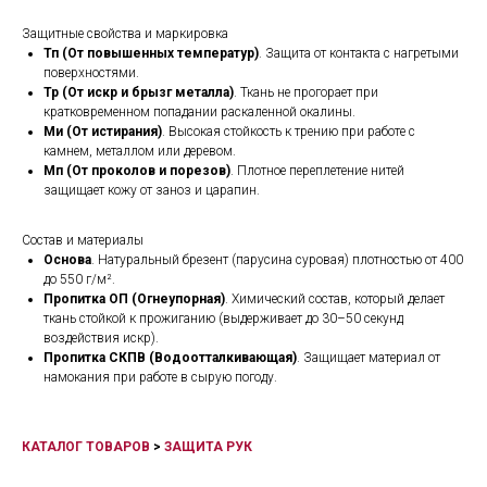
Защитные свойства и маркировка
Тп (От повышенных температур)
. Защита от контакта с нагретыми
поверхностями.
Тр (От искр и брызг металла)
. Ткань не прогорает при
кратковременном попадании раскаленной окалины.
Ми (От истирания)
. Высокая стойкость к трению при работе с
камнем, металлом или деревом.
Мп (От проколов и порезов)
. Плотное переплетение нитей
защищает кожу от заноз и царапин.
Состав и материалы
Основа
. Натуральный брезент (парусина суровая) плотностью от 400
до 550 г/м².
Пропитка ОП (Огнеупорная)
. Химический состав, который делает
ткань стойкой к прожиганию (выдерживает до 30–50 секунд
воздействия искр).
Пропитка СКПВ (Водоотталкивающая)
. Защищает материал от
намокания при работе в сырую погоду.
КАТАЛОГ ТОВАРОВ
>
ЗАЩИТА РУК